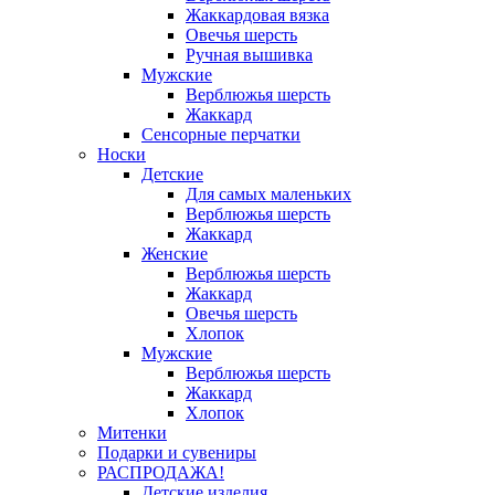
Жаккардовая вязка
Овечья шерсть
Ручная вышивка
Мужские
Верблюжья шерсть
Жаккард
Сенсорные перчатки
Носки
Детские
Для самых маленьких
Верблюжья шерсть
Жаккард
Женские
Верблюжья шерсть
Жаккард
Овечья шерсть
Хлопок
Мужские
Верблюжья шерсть
Жаккард
Хлопок
Митенки
Подарки и сувениры
РАСПРОДАЖА!
Детские изделия