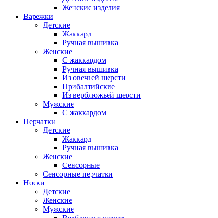
Женские изделия
Варежки
Детские
Жаккард
Ручная вышивка
Женские
С жаккардом
Ручная вышивка
Из овечьей шерсти
Прибалтийские
Из верблюжьей шерсти
Мужские
С жаккардом
Перчатки
Детские
Жаккард
Ручная вышивка
Женские
Сенсорные
Сенсорные перчатки
Носки
Детские
Женские
Мужские
Верблюжья шерсть