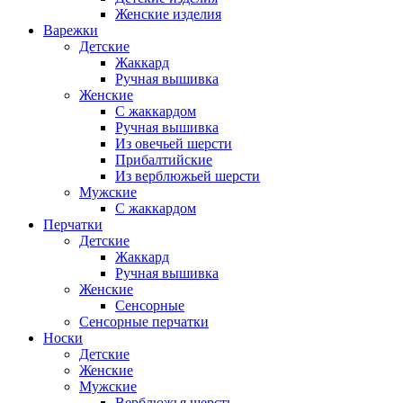
Женские изделия
Варежки
Детские
Жаккард
Ручная вышивка
Женские
С жаккардом
Ручная вышивка
Из овечьей шерсти
Прибалтийские
Из верблюжьей шерсти
Мужские
С жаккардом
Перчатки
Детские
Жаккард
Ручная вышивка
Женские
Сенсорные
Сенсорные перчатки
Носки
Детские
Женские
Мужские
Верблюжья шерсть