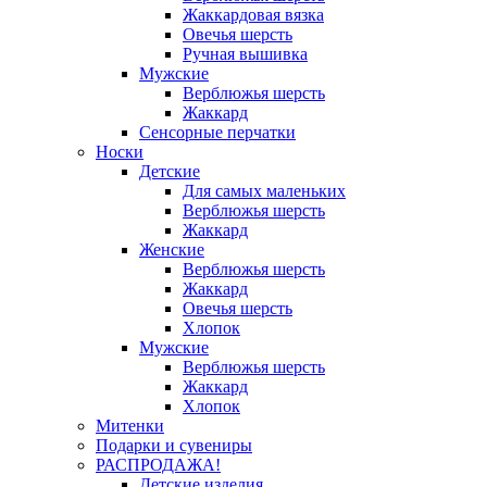
Жаккардовая вязка
Овечья шерсть
Ручная вышивка
Мужские
Верблюжья шерсть
Жаккард
Сенсорные перчатки
Носки
Детские
Для самых маленьких
Верблюжья шерсть
Жаккард
Женские
Верблюжья шерсть
Жаккард
Овечья шерсть
Хлопок
Мужские
Верблюжья шерсть
Жаккард
Хлопок
Митенки
Подарки и сувениры
РАСПРОДАЖА!
Детские изделия