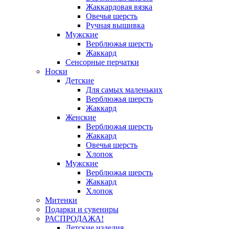
Жаккардовая вязка
Овечья шерсть
Ручная вышивка
Мужские
Верблюжья шерсть
Жаккард
Сенсорные перчатки
Носки
Детские
Для самых маленьких
Верблюжья шерсть
Жаккард
Женские
Верблюжья шерсть
Жаккард
Овечья шерсть
Хлопок
Мужские
Верблюжья шерсть
Жаккард
Хлопок
Митенки
Подарки и сувениры
РАСПРОДАЖА!
Детские изделия