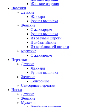
Женские изделия
Варежки
Детские
Жаккард
Ручная вышивка
Женские
С жаккардом
Ручная вышивка
Из овечьей шерсти
Прибалтийские
Из верблюжьей шерсти
Мужские
С жаккардом
Перчатки
Детские
Жаккард
Ручная вышивка
Женские
Сенсорные
Сенсорные перчатки
Носки
Детские
Женские
Мужские
Верблюжья шерсть