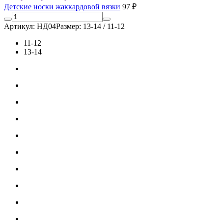
Детские носки жаккардовой вязки
97 ₽
Артикул: НД04
Размер: 13-14 / 11-12
11-12
13-14