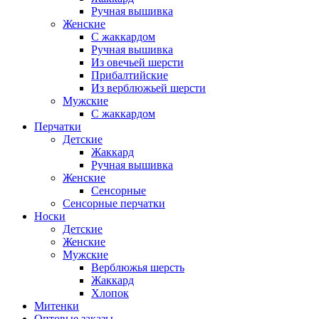
Ручная вышивка
Женские
С жаккардом
Ручная вышивка
Из овечьей шерсти
Прибалтийские
Из верблюжьей шерсти
Мужские
С жаккардом
Перчатки
Детские
Жаккард
Ручная вышивка
Женские
Сенсорные
Сенсорные перчатки
Носки
Детские
Женские
Мужские
Верблюжья шерсть
Жаккард
Хлопок
Митенки
Оптовые заказы