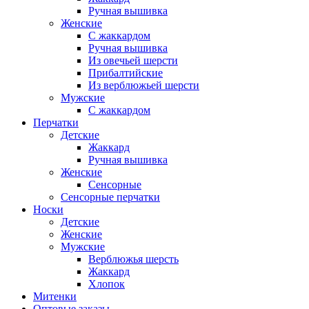
Ручная вышивка
Женские
С жаккардом
Ручная вышивка
Из овечьей шерсти
Прибалтийские
Из верблюжьей шерсти
Мужские
С жаккардом
Перчатки
Детские
Жаккард
Ручная вышивка
Женские
Сенсорные
Сенсорные перчатки
Носки
Детские
Женские
Мужские
Верблюжья шерсть
Жаккард
Хлопок
Митенки
Оптовые заказы