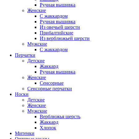
Ручная вышивка
Женские
С жаккардом
Ручная вышивка
Из овечьей шерсти
Прибалтийские
Из верблюжьей шерсти
Мужские
С жаккардом
Перчатки
Детские
Жаккард
Ручная вышивка
Женские
Сенсорные
Сенсорные перчатки
Носки
Детские
Женские
Мужские
Верблюжья шерсть
Жаккард
Хлопок
Митенки
Оптовые заказы