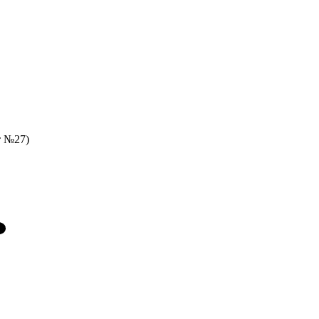
т №27)