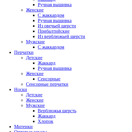
Ручная вышивка
Женские
С жаккардом
Ручная вышивка
Из овечьей шерсти
Прибалтийские
Из верблюжьей шерсти
Мужские
С жаккардом
Перчатки
Детские
Жаккард
Ручная вышивка
Женские
Сенсорные
Сенсорные перчатки
Носки
Детские
Женские
Мужские
Верблюжья шерсть
Жаккард
Хлопок
Митенки
Оптовые заказы