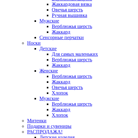
Жаккардовая вязка
Овечья шерсть
Ручная вышивка
Мужские
Верблюжья шерсть
Жаккард
Сенсорные перчатки
Носки
Детские
Для самых маленьких
Верблюжья шерсть
Жаккард
Женские
Верблюжья шерсть
Жаккард
Овечья шерсть
Хлопок
Мужские
Верблюжья шерсть
Жаккард
Хлопок
Митенки
Подарки и сувениры
РАСПРОДАЖА!
Детские изделия