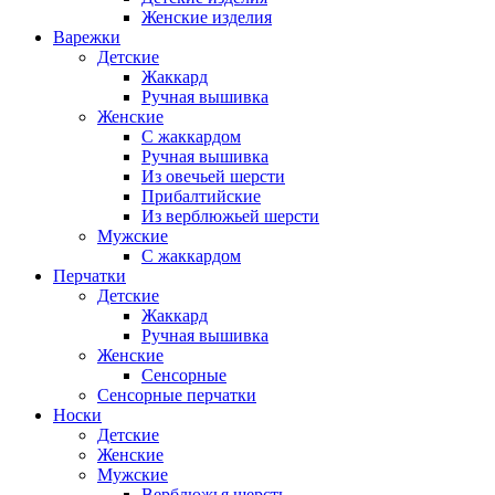
Женские изделия
Варежки
Детские
Жаккард
Ручная вышивка
Женские
С жаккардом
Ручная вышивка
Из овечьей шерсти
Прибалтийские
Из верблюжьей шерсти
Мужские
С жаккардом
Перчатки
Детские
Жаккард
Ручная вышивка
Женские
Сенсорные
Сенсорные перчатки
Носки
Детские
Женские
Мужские
Верблюжья шерсть