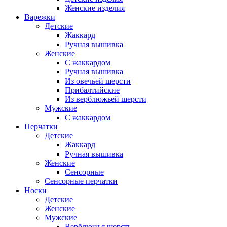
Женские изделия
Варежки
Детские
Жаккард
Ручная вышивка
Женские
С жаккардом
Ручная вышивка
Из овечьей шерсти
Прибалтийские
Из верблюжьей шерсти
Мужские
С жаккардом
Перчатки
Детские
Жаккард
Ручная вышивка
Женские
Сенсорные
Сенсорные перчатки
Носки
Детские
Женские
Мужские
Верблюжья шерсть