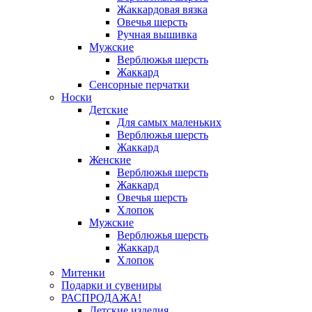
Жаккардовая вязка
Овечья шерсть
Ручная вышивка
Мужские
Верблюжья шерсть
Жаккард
Сенсорные перчатки
Носки
Детские
Для самых маленьких
Верблюжья шерсть
Жаккард
Женские
Верблюжья шерсть
Жаккард
Овечья шерсть
Хлопок
Мужские
Верблюжья шерсть
Жаккард
Хлопок
Митенки
Подарки и сувениры
РАСПРОДАЖА!
Детские изделия