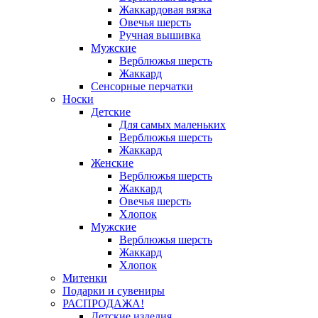
Жаккардовая вязка
Овечья шерсть
Ручная вышивка
Мужские
Верблюжья шерсть
Жаккард
Сенсорные перчатки
Носки
Детские
Для самых маленьких
Верблюжья шерсть
Жаккард
Женские
Верблюжья шерсть
Жаккард
Овечья шерсть
Хлопок
Мужские
Верблюжья шерсть
Жаккард
Хлопок
Митенки
Подарки и сувениры
РАСПРОДАЖА!
Детские изделия