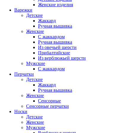
Женские изделия
Варежки
Детские
Жаккард
Ручная вышивка
Женские
С жаккардом
Ручная вышивка
Из овечьей шерсти
Прибалтийские
Из верблюжьей шерсти
Мужские
С жаккардом
Перчатки
Детские
Жаккард
Ручная вышивка
Женские
Сенсорные
Сенсорные перчатки
Носки
Детские
Женские
Мужские
Верблюжья шерсть