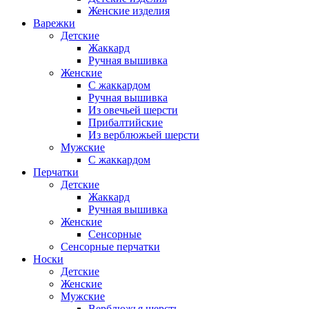
Женские изделия
Варежки
Детские
Жаккард
Ручная вышивка
Женские
С жаккардом
Ручная вышивка
Из овечьей шерсти
Прибалтийские
Из верблюжьей шерсти
Мужские
С жаккардом
Перчатки
Детские
Жаккард
Ручная вышивка
Женские
Сенсорные
Сенсорные перчатки
Носки
Детские
Женские
Мужские
Верблюжья шерсть