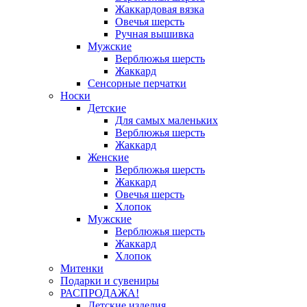
Жаккардовая вязка
Овечья шерсть
Ручная вышивка
Мужские
Верблюжья шерсть
Жаккард
Сенсорные перчатки
Носки
Детские
Для самых маленьких
Верблюжья шерсть
Жаккард
Женские
Верблюжья шерсть
Жаккард
Овечья шерсть
Хлопок
Мужские
Верблюжья шерсть
Жаккард
Хлопок
Митенки
Подарки и сувениры
РАСПРОДАЖА!
Детские изделия