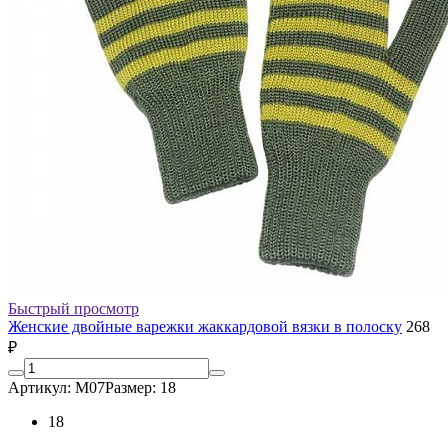
Быстрый просмотр
Женские двойные варежки жаккардовой вязки в полоску
268
₽
Артикул: М07
Размер: 18
18